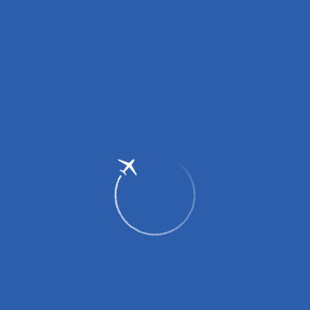
Вниманию пассажиров!
С 27.03.2026 введены изменения в правила перевозки
портативных зарядных устройств (пауэрбанков)!
подробнее здесь
.
Вниманию грузоотправителей и грузополучателей!