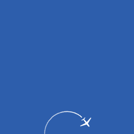
вных зарядных устройств (пауэрбанков)!
0 до 14:00, с 16:00 до 18:00.