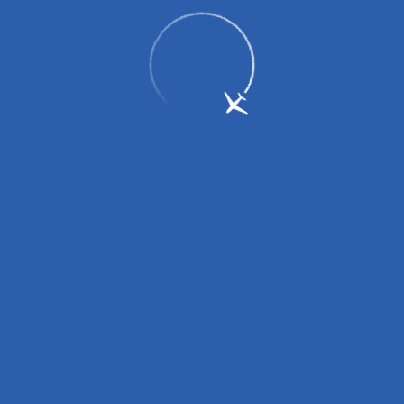
График работы грузового склада: ежедневно с 8:00 до 9:30, с
12:00 до 14:00, с 16:00 до 18:00.
Вниманию пассажиров!
Режим работы авиакассы: круглосуточно с 13.07.2026г.
Пассажирам
Партнерам
Пассажирам
Партнерам
EN
Меню