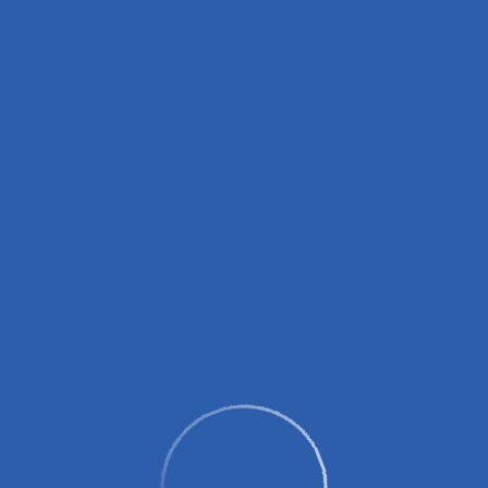
вных зарядных устройств (пауэрбанков)!
0 до 14:00, с 16:00 до 18:00.