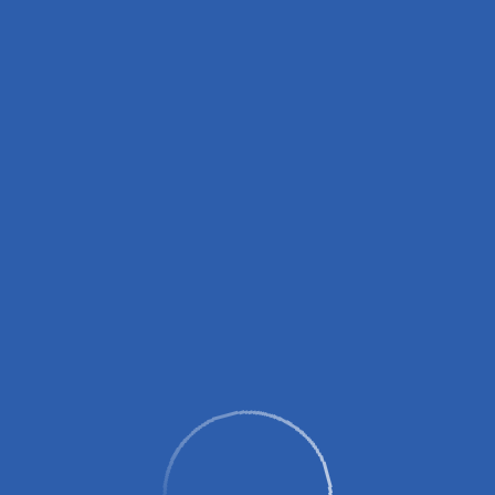
вных зарядных устройств (пауэрбанков)!
0 до 14:00, с 16:00 до 18:00.