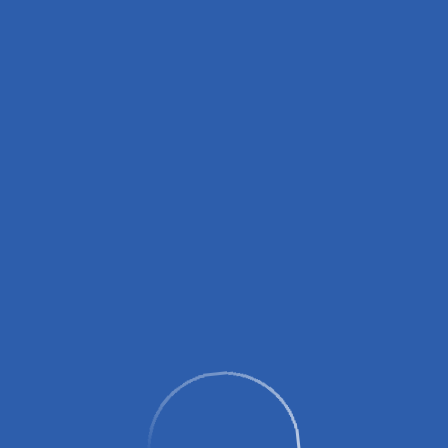
вных зарядных устройств (пауэрбанков)!
0 до 14:00, с 16:00 до 18:00.