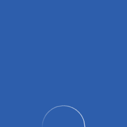
вных зарядных устройств (пауэрбанков)!
0 до 14:00, с 16:00 до 18:00.