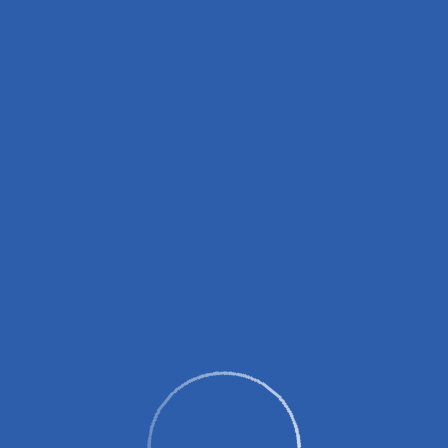
вных зарядных устройств (пауэрбанков)!
0 до 14:00, с 16:00 до 18:00.