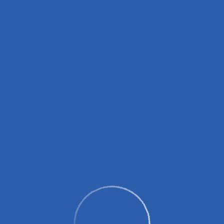
вных зарядных устройств (пауэрбанков)!
0 до 14:00, с 16:00 до 18:00.