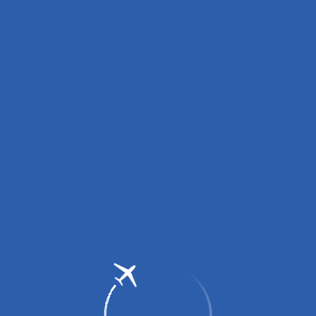
вных зарядных устройств (пауэрбанков)!
0 до 14:00, с 16:00 до 18:00.