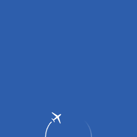
вных зарядных устройств (пауэрбанков)!
0 до 14:00, с 16:00 до 18:00.