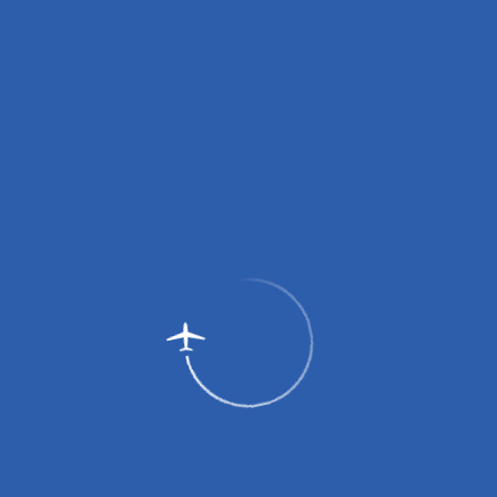
различные сценарии развития аварийной ситуации на
воздушном судне, владение практическими навыками по
использованию пожарно-технического вооружения, по
тактической и строевой подготовке, сдаются зачеты и
нормативы.