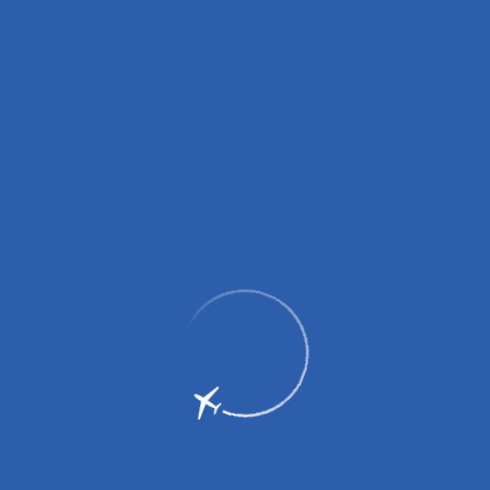
Напомним, что II категория минимума по классификации
ICAO позволит выполнять взлетно-посадочные операции в
условиях погоды не менее чем 30 метров высоты принятия
решения и видимости не менее 350 метров. Работы
планируется выполнить до 30 сентября. Заказчиком работ
является ФГУП «Администрация гражданских аэропортов
(аэродромов)», а непосредственным исполнителем –
компания-подрядчик ООО «СибМеКС ХОЛДИНГ».