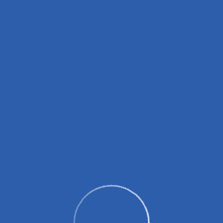
вных зарядных устройств (пауэрбанков)!
0 до 14:00, с 16:00 до 18:00.