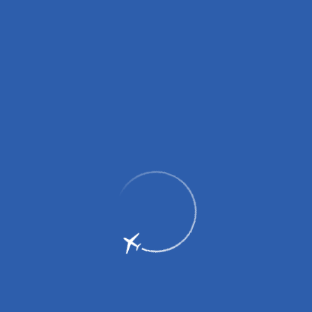
Характеристики аэродрома
Аэродром
4D
Классификация
ИКАО
21
Место стоянок
UTC +4
Местное время
Круглосуточно
7 дней в неделю
Время работы
Рулёжные дорожки:
Рулежные дорожки РД-А, РД-В.