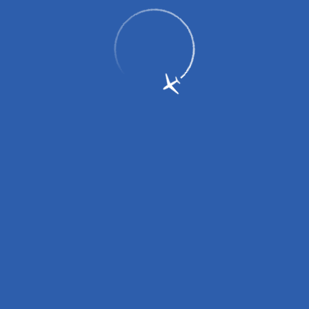
График работы грузового склада: ежедневно с 8:00 до 9:30, с
12:00 до 14:00, с 16:00 до 18:00.
Вниманию пассажиров!
Режим работы авиакассы: круглосуточно с 13.07.2026г.
Пассажирам
Партнерам
Пассажирам
Партнерам
EN
Меню