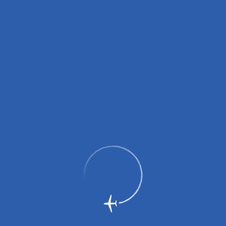
Вниманию пассажиров!
С 27.03.2026 введены изменения в правила перевозки
портативных зарядных устройств (пауэрбанков)!
подробнее здесь
.
Вниманию грузоотправителей и грузополучателей!