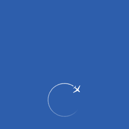
Вниманию пассажиров!
С 27.03.2026 введены изменения в правила перевозки
портативных зарядных устройств (пауэрбанков)!
подробнее здесь
.
Вниманию грузоотправителей и грузополучателей!