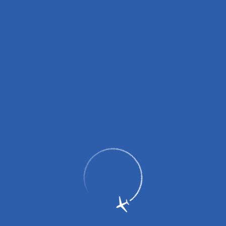
График работы грузового склада: ежедневно с 8:00 до 9:30, с
12:00 до 14:00, с 16:00 до 18:00.
Вниманию пассажиров!
Режим работы авиакассы: круглосуточно с 13.07.2026г.
Пассажирам
Партнерам
Пассажирам
Партнерам
EN
Меню
Главная
Партнерам
Об аэропорте
Из аэропорта «Гагарин» открываются
рейсы в Грузию