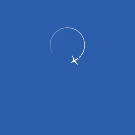
Главная
Партнерам
Контакты
Авиакомпаниям
Арендаторам
Рекламодателям
Грузоотправителям
Прессе
Службы аэропорта
Обслуживание пассажиров
8 (8452) 39-03-68
ежедневно, без выходных, круглосуточно