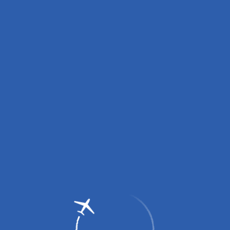
вных зарядных устройств (пауэрбанков)!
0 до 14:00, с 16:00 до 18:00.