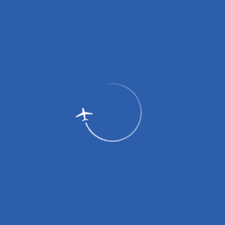
График работы грузового склада: ежедневно с 8:00 до 9:30, с
12:00 до 14:00, с 16:00 до 18:00.
Вниманию пассажиров!
Режим работы авиакассы: круглосуточно с 13.07.2026г.
Пассажирам
Партнерам
Пассажирам
Партнерам
EN
Меню